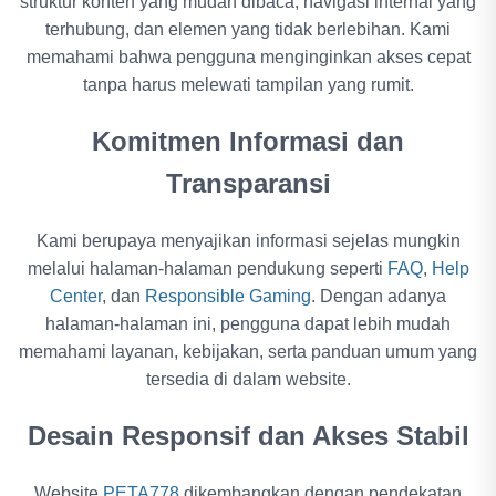
struktur konten yang mudah dibaca, navigasi internal yang
terhubung, dan elemen yang tidak berlebihan. Kami
memahami bahwa pengguna menginginkan akses cepat
tanpa harus melewati tampilan yang rumit.
Komitmen Informasi dan
Transparansi
Kami berupaya menyajikan informasi sejelas mungkin
melalui halaman-halaman pendukung seperti
FAQ
,
Help
Center
, dan
Responsible Gaming
. Dengan adanya
halaman-halaman ini, pengguna dapat lebih mudah
memahami layanan, kebijakan, serta panduan umum yang
tersedia di dalam website.
Desain Responsif dan Akses Stabil
Website
PETA778
dikembangkan dengan pendekatan